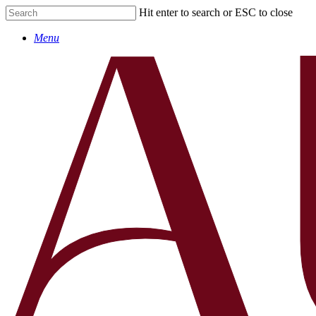
Skip
Hit enter to search or ESC to close
to
Close
main
Menu
Search
content