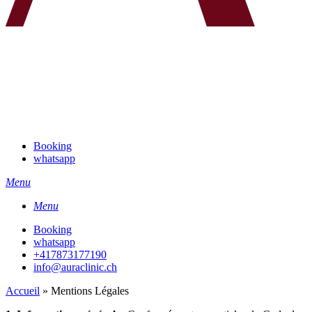
Booking
whatsapp
Menu
Menu
Booking
whatsapp
+417873177190
info@auraclinic.ch
Accueil
»
Mentions Légales