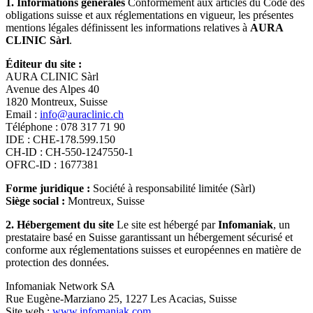
1. Informations générales
Conformément aux articles du Code des
obligations suisse et aux réglementations en vigueur, les présentes
mentions légales définissent les informations relatives à
AURA
CLINIC Sàrl
.
Éditeur du site :
AURA CLINIC Sàrl
Avenue des Alpes 40
1820 Montreux, Suisse
Email :
info@auraclinic.ch
Téléphone : 078 317 71 90
IDE : CHE-178.599.150
CH-ID : CH-550-1247550-1
OFRC-ID : 1677381
Forme juridique :
Société à responsabilité limitée (Sàrl)
Siège social :
Montreux, Suisse
2. Hébergement du site
Le site est hébergé par
Infomaniak
, un
prestataire basé en Suisse garantissant un hébergement sécurisé et
conforme aux réglementations suisses et européennes en matière de
protection des données.
Infomaniak Network SA
Rue Eugène-Marziano 25, 1227 Les Acacias, Suisse
Site web :
www.infomaniak.com