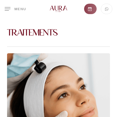
Skip
MENU
to
main
content
Traitements