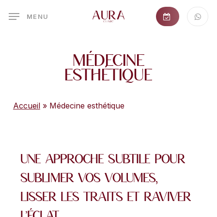
Skip
MENU
to
main
content
Médecine
esthétique
Accueil
»
Médecine esthétique
Une
approche
subtile
pour
sublimer
vos
volumes,
lisser
les
traits
et
raviver
l’éclat