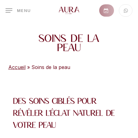
Skip
MENU
to
main
content
Soins de la
peau
Accueil
»
Soins de la peau
Des
soins
ciblés
pour
révéler
l’éclat
naturel
de
votre
peau